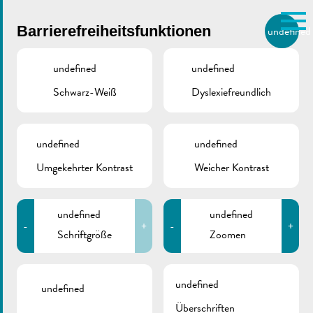
Skip to main content
Barrierefreiheitsfunktionen
undefined
DE
BIERGER.REMICH.LU
undefined
undefined
Schwarz-Weiß
Dyslexiefreundlich
Utilisez la recherche pour
retrouver les réponses à toutes
VILLE DE REMICH / ACTUALITÉ
vos questions.
undefined
undefined
Comme par exemple des contacts, des
Klimabonus |
informations ou de documents.
Umgekehrter Kontrast
Weicher Kontrast
Regionale
Konferenzen
undefined
undefined
-
+
-
+
Schriftgröße
Zoomen
undefined
undefined
Überschriften