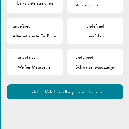
Links unterstreichen
unterstreichen
undefined
undefined
Alternativtexte für Bilder
Lesefokus
undefined
undefined
Weißer Mauszeiger
Schwarzer Mauszeiger
Sie möchten Ihr Haus renovieren, planen einen Neubau, wollen
Ihren alten Ölkessel entsorgen und stattdessen auf ein
Heizsystem mit erneuerbaren Energien umsteigen oder Ihren
undefined
Alle Einstellungen zurücksetzen
eigenen Strom erzeugen?
Planen Sie den Kauf eines Elektrofahrzeugs oder die Installation
einer Ladestation an Ihrem Haus?
Lernen Sie das neue staatliche Förderprogramm für nachhaltiges