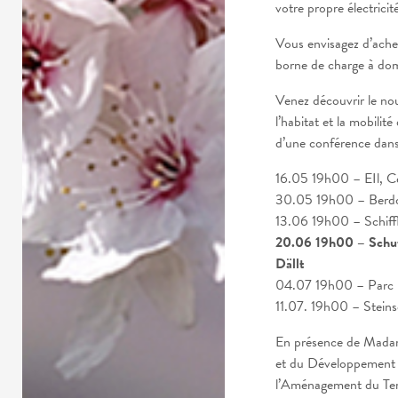
votre propre électricit
Vous envisagez d’achet
borne de charge à dom
Venez découvrir le no
l’habitat et la mobilit
d’une conférence dans
16.05 19h00 – EIl, Ce
30.05 19h00 – Berdor
13.06 19h00 – Schiffl
20.06 19h00 – Schutt
Dällt
04.07 19h00 – Parc H
11.07. 19h00 – Steins
En présence de Madam
et du Développement d
l’Aménagement du Terr