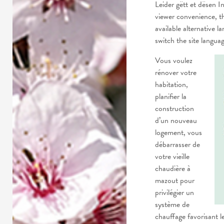
Leider gëtt et dësen
viewer convenience, t
available alternative l
switch the site langua
Vous voulez
rénover votre
habitation,
planifier la
construction
d’un nouveau
logement, vous
débarrasser de
votre vieille
chaudière à
mazout pour
privilégier un
système de
chauffage favorisant l