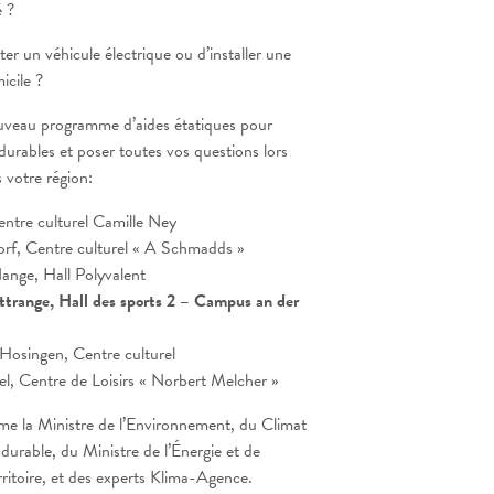
é ?
er un véhicule électrique ou d’installer une
icile ?
uveau programme d’aides étatiques pour
é durables et poser toutes vos questions lors
 votre région:
ntre culturel Camille Ney
f, Centre culturel « A Schmadds »
ange, Hall Polyvalent
range, Hall des sports 2 – Campus an der
osingen, Centre culturel
el, Centre de Loisirs « Norbert Melcher »
e la Ministre de l’Environnement, du Climat
urable, du Ministre de l’Énergie et de
itoire, et des experts Klima-Agence.