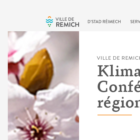
Skip to main content
D’STAD RÉIMECH
SERV
VILLE DE REMIC
Klima
Confé
régio