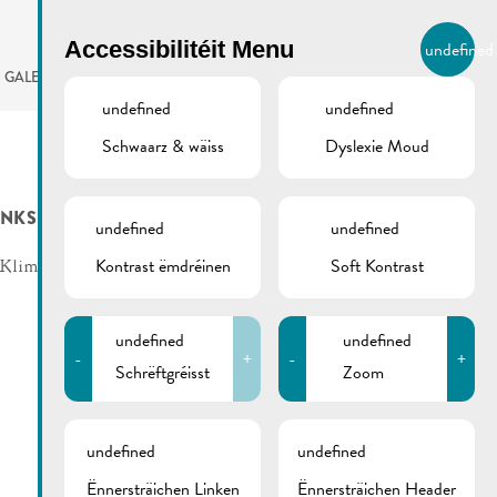
BIERGER.REMICH.LU
Accessibilitéit Menu
undefined
LB
GALERIE
AGENDA
undefined
undefined
Schwaarz & wäiss
Dyslexie Moud
INKS
undefined
undefined
Kontrast ëmdréinen
Soft Kontrast
Klima-Agence
undefined
undefined
-
+
-
+
Schrëftgréisst
Zoom
undefined
undefined
Ënnersträichen Linken
Ënnersträichen Header