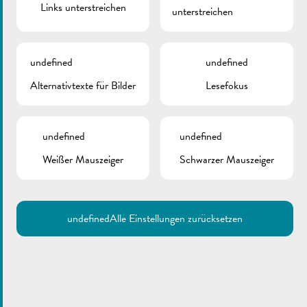
Links unterstreichen
unterstreichen
undefined
undefined
Alternativtexte für Bilder
Lesefokus
Sie wollen Ihren Energieverbrauch optimieren? Dann machen
undefined
undefined
Sie beim Energie-Spuerconcours 2023 mit und gewinnen Sie
Weißer Mauszeiger
Schwarzer Mauszeiger
tolle Preise!
Energiesparen ist das Gebot der Stunde. Viele Haushalte
überdenken derzeit ihre Gewohnheiten und versuchen, keine
undefined
Alle Einstellungen zurücksetzen
Energie zu vergeuden. Haben auch Sie vor, Ihren
Energieverbrauch zu optimieren, Ihre Abhängigkeit von
Energielieferungen in Krisenzeiten zu verringern und zum
Klimaschutz beizutragen?
Was müssen Sie dafür tun?