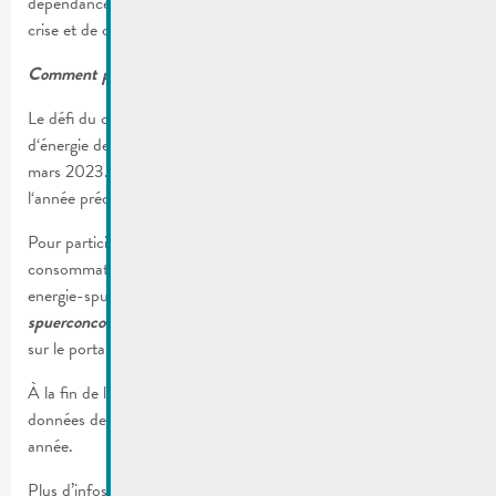
dépendance aux approvisionnements d’énergie en période de
crise et de contribuer à la protection du climat ?
Comment participer ?
Le défi du concours consiste à réduire la consommation
er
d‘énergie des ménages luxembourgeois entre le 1
février et le 31
mars 2023. Cette période sera comparée à la même période de
l‘année précédente.
Pour participer, vous devez déposer vos valeurs de
consommation de l‘année précédente sur notre site web
energie-spuerconcours.lu ou les envoyer par mail à
spuerconcours@klima-agence.lu
. Vous trouverez ces valeurs
sur le portail client de votre fournisseur d‘énergie.
À la fin de la période du concours, vous nous soumettrez les
données de consommation pour la même période de cette
année.
Plus d’infos :
energie-spuerconcours.lu