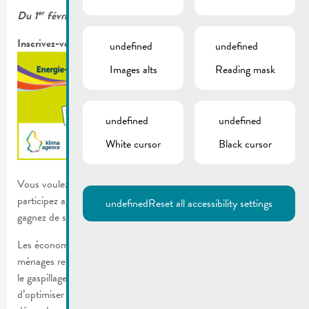
er
Du 1
février au 31 mars 2023
Inscrivez-vous et tentez de remporter un vélo électrique !
undefined
undefined
Images alts
Reading mask
undefined
undefined
White cursor
Black cursor
Vous voulez optimiser votre consommation d’énergie ? Alors
participez au Energie-Spuerconcours 2023 de Klima-Agence et
undefined
Reset all accessibility settings
gagnez de superbes prix !
Les économies d’énergie sont dans l’air du temps. Beaucoup de
ménages repensent actuellement leur comportement en évitant
le gaspillage d’énergie. Vous aussi, vous avez l’intention
d’optimiser votre consommation d’énergie, de réduire votre