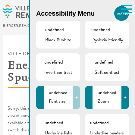
Skip to main content
Accessibility Menu
undefined
EN
BIERGER.REMICH.LU
undefined
undefined
Black & white
Dyslexia Friendly
Utilisez la recherche pour
retrouver les réponses à toutes
VILLE DE REMICH / ACTUALITÉ
vos questions.
Comme par exemple des contacts, des
undefined
undefined
Energie-
informations ou de documents.
Invert contrast
Soft contrast
Spuerconcours 2023
undefined
undefined
-
+
-
+
Font size
Zoom
Sorry, this entry is only available in
FR
and
DE
. For the sake of
viewer convenience, the content is shown below in one of the
available alternative languages. You may click one of the links to
undefined
undefined
switch the site language to another available language.
Underline links
Underline headers