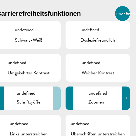
BIERGER.REMICH.LU
arrierefreiheitsfunktionen
undefined
DE
AGENDA
undefined
undefined
Schwarz-Weiß
Dyslexiefreundlich
undefined
undefined
Umgekehrter Kontrast
Weicher Kontrast
undefined
undefined
-
+
-
+
Schriftgröße
Zoomen
schine
undefined
undefined
Links unterstreichen
Überschriften unterstreichen