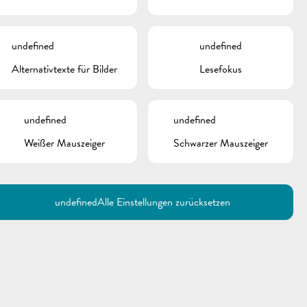
undefined
undefined
Alternativtexte für Bilder
Lesefokus
undefined
undefined
Weißer Mauszeiger
Schwarzer Mauszeiger
Utilisez la recherche pour
retrouver les réponses à toutes
vos questions.
Comme par exemple des contacts, des
informations ou de documents.
undefined
Alle Einstellungen zurücksetzen