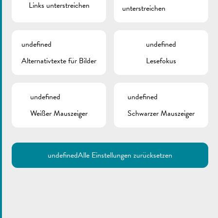
Links unterstreichen
unterstreichen
undefined
undefined
Alternativtexte für Bilder
Lesefokus
undefined
undefined
Weißer Mauszeiger
Schwarzer Mauszeiger
„De Buet“ November-Dezember 2024 ist online!
undefined
Alle Einstellungen zurücksetzen
Seit Januar 2023 gibt es den „Buet“ nur noch online auf
unserer Internetseite unter der Rubrik Publikationen.
Link auf die aktuelle Ausgabe