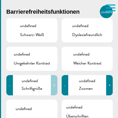
Skip to main content
Barrierefreiheitsfunktionen
undefined
DE
BIERGER.REMICH.LU
undefined
undefined
Schwarz-Weiß
Dyslexiefreundlich
Utilisez la recherche pour
retrouver les réponses à toutes
VILLE DE REMICH / ACTUALITÉ
vos questions.
Comme par exemple des contacts, des
undefined
undefined
„De Buet“ November-
informations ou de documents.
Umgekehrter Kontrast
Weicher Kontrast
Dezember 2024 ist
online
undefined
undefined
-
+
-
+
Schriftgröße
Zoomen
undefined
undefined
Überschriften