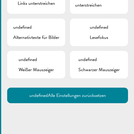
Links unterstreichen
unterstreichen
Januar 9, 2020
undefined
undefined
Einwohnermeldeamt
Alternativtexte für Bilder
Lesefokus
& Standesamt
undefined
undefined
Weißer Mauszeiger
Schwarzer Mauszeiger
August 17, 2016
Personalausweis
Bescheinigungen
undefined
Alle Einstellungen zurücksetzen
Hunde an-abmelden
Verwaltung der Abfallbehälter
Friedhofverwaltung
Einwanderung, Aufenthaltsbescheinigung,