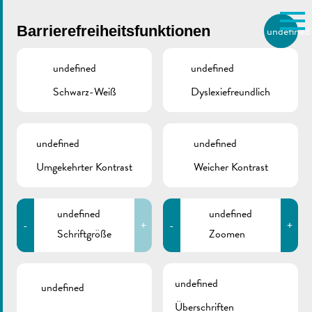
Skip to main content
Barrierefreiheitsfunktionen
undefined
DE
BIERGER.REMICH.LU
undefined
undefined
Schwarz-Weiß
Dyslexiefreundlich
Utilisez la recherche pour
retrouver les réponses à toutes
vos questions.
Comme par exemple des contacts, des
undefined
undefined
2024_05 De Buet
informations ou de documents.
Umgekehrter Kontrast
Weicher Kontrast
(September-Oktober)
undefined
undefined
-
+
-
+
Schriftgröße
Zoomen
August 31, 2024
undefined
Costa
undefined
Überschriften