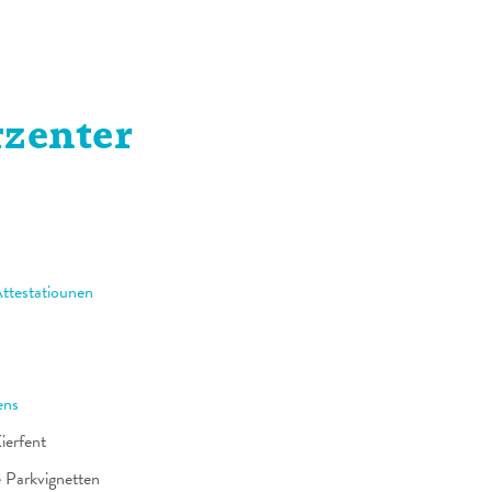
rzenter
Attestatiounen
ens
ierfent
 Parkvignetten