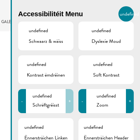
BIERGER.REMICH.LU
Accessibilitéit Menu
undefined
LB
GALERIE
AGENDA
undefined
undefined
Schwaarz & wäiss
Dyslexie Moud
undefined
undefined
Kontrast ëmdréinen
Soft Kontrast
undefined
undefined
-
+
-
+
Schrëftgréisst
Zoom
undefined
undefined
Ënnersträichen Linken
Ënnersträichen Header