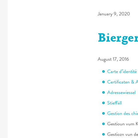
January 9, 2020
Bierge
August 17, 2016
Carte d’identité
Certificaten & 
Adressewiessel
Stieffäll
Gestion des chi
Gestioun vum K
Gestiozn vun de