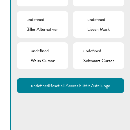
undefined
undefined
Biller Alternativen
Liesen Mask
undefined
undefined
Wäiss Cursor
Schwaarz Cursor
undefined
Reset all Accessibilitéit Astellunge
Utilisez la recherche pour