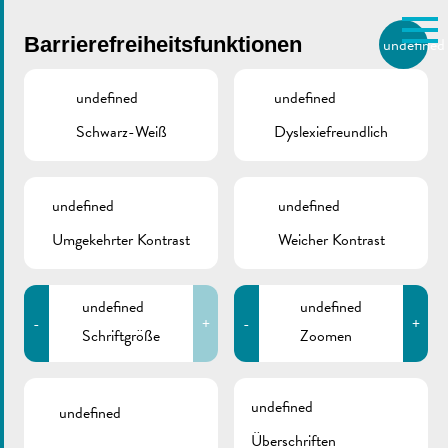
Skip to main content
Barrierefreiheitsfunktionen
undefined
DE
BIERGER.REMICH.LU
undefined
undefined
Schwarz-Weiß
Dyslexiefreundlich
Utilisez la recherche pour
retrouver les réponses à toutes
vos questions.
Comme par exemple des contacts, des
undefined
undefined
22., 24. & 26. Juni
informations ou de documents.
Umgekehrter Kontrast
Weicher Kontrast
2026 | Hitzewelle –
undefined
undefined
Nachmittagsunterrich
-
+
-
+
Schriftgröße
Zoomen
fällt aus
undefined
undefined
Überschriften
Juni 21, 2026