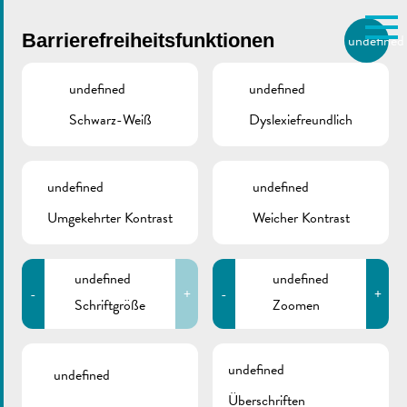
Skip to main content
Barrierefreiheitsfunktionen
undefined
DE
BIERGER.REMICH.LU
undefined
undefined
Schwarz-Weiß
Dyslexiefreundlich
Utilisez la recherche pour
retrouver les réponses à toutes
vos questions.
Comme par exemple des contacts, des
undefined
undefined
Aufruf |
informations ou de documents.
Umgekehrter Kontrast
Weicher Kontrast
Grundstücke und
undefined
undefined
Gebäude gesucht
-
+
-
+
Schriftgröße
Zoomen
Juni 3, 2026
undefined
undefined
Überschriften
Architekturwettbewerb des Ordre des