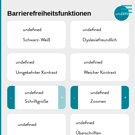
Skip to main content
Barrierefreiheitsfunktionen
undefined
DE
BIERGER.REMICH.LU
undefined
undefined
Schwarz-Weiß
Dyslexiefreundlich
Utilisez la recherche pour
retrouver les réponses à toutes
VILLE DE REMICH / ACTUALITÉ
vos questions.
Comme par exemple des contacts, des
undefined
undefined
EFF CEE KAA
informations ou de documents.
Umgekehrter Kontrast
Weicher Kontrast
Fanclub Lëtzebuerg
undefined
undefined
-
+
-
+
Schriftgröße
Zoomen
ZURÜCK
undefined
undefined
Überschriften