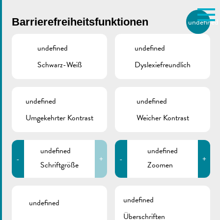
Skip to main content
Barrierefreiheitsfunktionen
undefined
DE
BIERGER.REMICH.LU
undefined
undefined
Schwarz-Weiß
Dyslexiefreundlich
Utilisez la recherche pour
retrouver les réponses à toutes
VILLE DE REMICH / ACTUALITÉ
vos questions.
Comme par exemple des contacts, des
undefined
undefined
Syndicat
informations ou de documents.
Umgekehrter Kontrast
Weicher Kontrast
intercommunal à
vocation multiple
undefined
undefined
-
+
-
+
(SIAS)
Schriftgröße
Zoomen
undefined
undefined
Überschriften