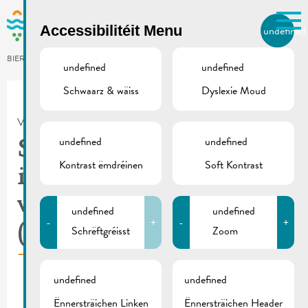
Skip to main content
Accessibilitéit Menu
undefined
LB
BIERGER.REMICH.LU
undefined
undefined
Schwaarz & wäiss
Dyslexie Moud
Utilisez la recherche pour
retrouver les réponses à toutes
VILLE DE REMICH / ACTUALITÉ
vos questions.
Comme par exemple des contacts, des
undefined
undefined
Syndicat
informations ou de documents.
Kontrast ëmdréinen
Soft Kontrast
intercommunal à
vocation multiple
undefined
undefined
-
+
-
+
(SIAS)
Schrëftgréisst
Zoom
undefined
undefined
Ënnersträichen Linken
Ënnersträichen Header