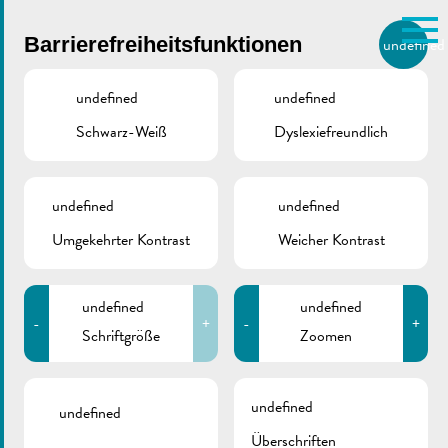
Skip to main content
Barrierefreiheitsfunktionen
undefined
DE
BIERGER.REMICH.LU
undefined
undefined
Schwarz-Weiß
Dyslexiefreundlich
undefined
undefined
Vëlosummer 2026 |
Umgekehrter Kontrast
Weicher Kontrast
Mam Jangeli op
undefined
undefined
Europa-Tour
-
+
-
+
Schriftgröße
Zoomen
Juni 17, 2026
undefined
undefined
Überschriften