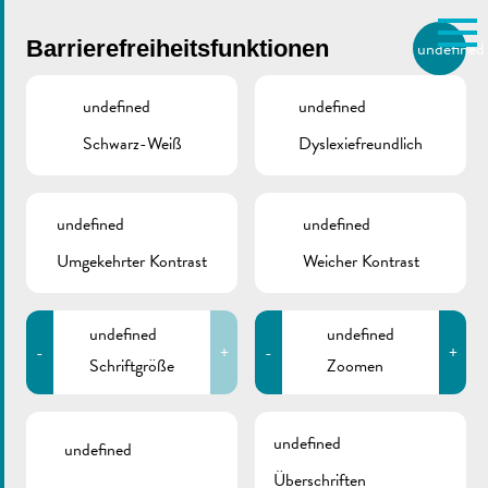
Skip to main content
Barrierefreiheitsfunktionen
undefined
DE
BIERGER.REMICH.LU
undefined
undefined
Schwarz-Weiß
Dyslexiefreundlich
undefined
undefined
Dag vun der Petanque
Umgekehrter Kontrast
Weicher Kontrast
PARC BRILL, REMICH
09/07/2022
undefined
undefined
Org. Museldickserten Fotos ©Charel Zahles
-
+
-
+
Schriftgröße
Zoomen
Zurück
undefined
undefined
Überschriften