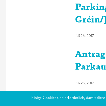
Parkin
Gréin/
Juli 26, 2017
Antrag
Parkau
Juli 26, 2017
<<
>>
1
2
3
Einige Cookies sind erforderlich, damit dies
MEISTB