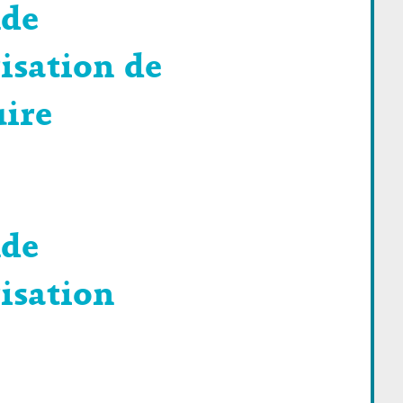
de
isation de
uire
de
isation