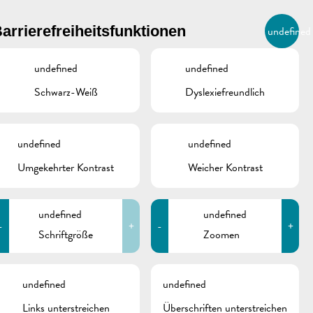
BIERGER.REMICH.LU
arrierefreiheitsfunktionen
undefined
DE
AGENDA
undefined
undefined
Schwarz-Weiß
Dyslexiefreundlich
undefined
undefined
Umgekehrter Kontrast
Weicher Kontrast
undefined
undefined
-
+
-
+
Schriftgröße
Zoomen
schine
undefined
undefined
Links unterstreichen
Überschriften unterstreichen