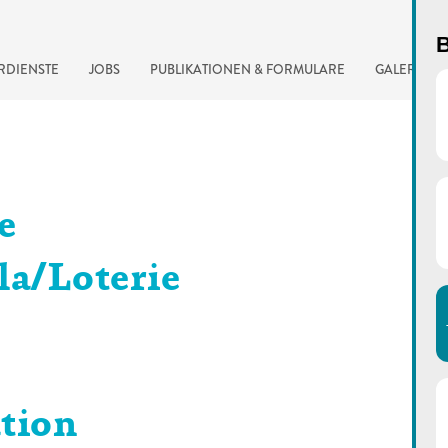
B
RDIENSTE
JOBS
PUBLIKATIONEN & FORMULARE
GALERIE
e
a/Loterie
automatisierte Suchma
ation