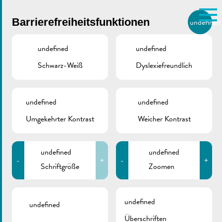
Skip to main content
Barrierefreiheitsfunktionen
undefined
DE
BIERGER.REMICH.LU
undefined
undefined
Schwarz-Weiß
Dyslexiefreundlich
Utilisez la recherche pour
retrouver les réponses à toutes
VILLE DE REMICH / ACTUALITÉ
vos questions.
Comme par exemple des contacts, des
undefined
undefined
Antrag Mülltonnen
informations ou de documents.
Umgekehrter Kontrast
Weicher Kontrast
und Schlösser für
Mülltonnen
undefined
undefined
-
+
-
+
Schriftgröße
Zoomen
undefined
undefined
Überschriften
ZURÜCK