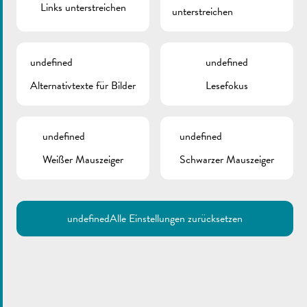
Links unterstreichen
unterstreichen
2024_05 De Buet
undefined
undefined
(September-Oktober)
Alternativtexte für Bilder
Lesefokus
August 31, 2024
undefined
undefined
Weißer Mauszeiger
Schwarzer Mauszeiger
Klima Agence |
undefined
Alle Einstellungen zurücksetzen
Wärmepumpe
April 10, 2024