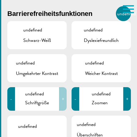
Skip to main content
Barrierefreiheitsfunktionen
undefined
DE
BIERGER.REMICH.LU
undefined
undefined
Schwarz-Weiß
Dyslexiefreundlich
Utilisez la recherche pour
retrouver les réponses à toutes
vos questions.
Comme par exemple des contacts, des
undefined
undefined
Klima Agence |
informations ou de documents.
Umgekehrter Kontrast
Weicher Kontrast
Pressemitteilung
undefined
undefined
15.10.2024 –
-
+
-
+
Schriftgröße
Zoomen
Tätigkeitsbilanz
undefined
undefined
Überschriften
Oktober 23, 2024