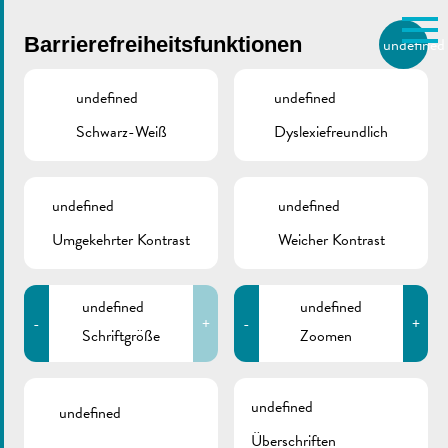
Skip to main content
Barrierefreiheitsfunktionen
undefined
DE
BIERGER.REMICH.LU
undefined
undefined
Schwarz-Weiß
Dyslexiefreundlich
Utilisez la recherche pour
retrouver les réponses à toutes
vos questions.
Comme par exemple des contacts, des
undefined
undefined
Gebührenverordnung
informations ou de documents.
Umgekehrter Kontrast
Weicher Kontrast
Stadtplanung
undefined
undefined
-
+
-
+
Schriftgröße
Zoomen
Februar 11, 2025
undefined
undefined
Überschriften