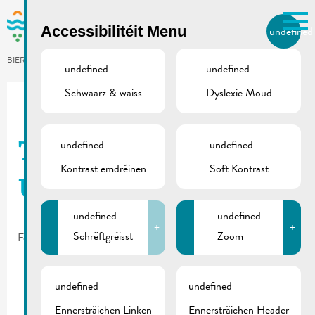
Skip to main content
Accessibilitéit Menu
undefined
LB
BIERGER.REMICH.LU
undefined
undefined
Schwaarz & wäiss
Dyslexie Moud
Utilisez la recherche pour
retrouver les réponses à toutes
vos questions.
Comme par exemple des contacts, des
undefined
undefined
Taxereglement
informations ou de documents.
Kontrast ëmdréinen
Soft Kontrast
Urbanismus
undefined
undefined
-
+
-
+
Schrëftgréisst
Zoom
February 11, 2025
undefined
undefined
Ënnersträichen Linken
Ënnersträichen Header