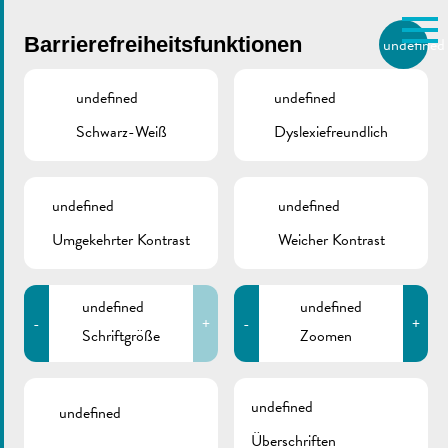
Skip to main content
Barrierefreiheitsfunktionen
undefined
DE
BIERGER.REMICH.LU
undefined
undefined
Schwarz-Weiß
Dyslexiefreundlich
Utilisez la recherche pour
retrouver les réponses à toutes
vos questions.
Comme par exemple des contacts, des
undefined
undefined
Hochwasser | Karte
informations ou de documents.
Umgekehrter Kontrast
Weicher Kontrast
Pegelstände
undefined
undefined
-
+
-
+
Schriftgröße
Zoomen
Februar 18, 2021
undefined
Hochwasserschutz
undefined
Überschriften