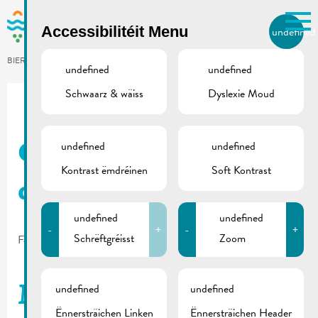
Skip to main content
Accessibilitéit Menu
undefined
LB
BIERGER.REMICH.LU
undefined
undefined
Schwaarz & wäiss
Dyslexie Moud
Utilisez la recherche pour
retrouver les réponses à toutes
vos questions.
Comme par exemple des contacts, des
undefined
undefined
Crue | Carte niveau
informations ou de documents.
Kontrast ëmdréinen
Soft Kontrast
d’eau
undefined
undefined
-
+
-
+
Schrëftgréisst
Zoom
February 18, 2021
undefined
undefined
Mesures anti-crues
Ënnersträichen Linken
Ënnersträichen Header