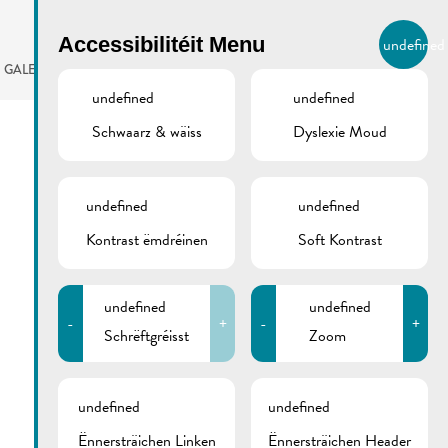
BIERGER.REMICH.LU
Accessibilitéit Menu
undefined
LB
GALERIE
AGENDA
undefined
undefined
Schwaarz & wäiss
Dyslexie Moud
undefined
undefined
Kontrast ëmdréinen
Soft Kontrast
undefined
undefined
-
+
-
+
Schrëftgréisst
Zoom
undefined
undefined
Ënnersträichen Linken
Ënnersträichen Header