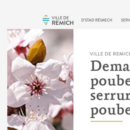
Skip to main content
D’STAD RÉIMECH
SERV
VILLE DE REMIC
Dema
poube
serru
poube