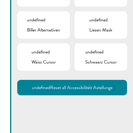
undefined
undefined
Biller Alternativen
Liesen Mask
undefined
undefined
Wäiss Cursor
Schwaarz Cursor
Utilisez la recherche pour
retrouver les réponses à toutes
vos questions.
Comme par exemple des contacts, des
informations ou de documents.
undefined
Reset all Accessibilitéit Astellunge