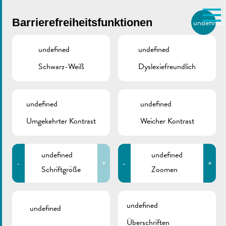
Skip to main content
Barrierefreiheitsfunktionen
undefined
DE
BIERGER.REMICH.LU
undefined
undefined
Schwarz-Weiß
Dyslexiefreundlich
Utilisez la recherche pour
retrouver les réponses à toutes
VILLE DE REMICH / ACTUALITÉ
vos questions.
Comme par exemple des contacts, des
undefined
undefined
B.I.R.K. |
informations ou de documents.
Umgekehrter Kontrast
Weicher Kontrast
Tätigkeitsbericht 2025
undefined
undefined
-
+
-
+
Schriftgröße
Zoomen
ZURÜCK
undefined
undefined
Überschriften