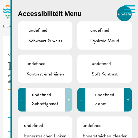
Skip to main content
Accessibilitéit Menu
undefined
LB
BIERGER.REMICH.LU
undefined
undefined
Schwaarz & wäiss
Dyslexie Moud
Utilisez la recherche pour
retrouver les réponses à toutes
VILLE DE REMICH / ACTUALITÉ
vos questions.
Comme par exemple des contacts, des
undefined
undefined
B.I.R.K. | Joresbericht
informations ou de documents.
Kontrast ëmdréinen
Soft Kontrast
2025
undefined
undefined
-
+
-
+
Schrëftgréisst
Zoom
BACK
undefined
undefined
Ënnersträichen Linken
Ënnersträichen Header