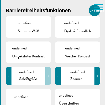
Skip to main content
Barrierefreiheitsfunktionen
undefined
DE
BIERGER.REMICH.LU
undefined
undefined
Schwarz-Weiß
Dyslexiefreundlich
Utilisez la recherche pour
retrouver les réponses à toutes
VILLE DE REMICH / ACTUALITÉ
vos questions.
Comme par exemple des contacts, des
undefined
undefined
Gemeindeverordnung
informations ou de documents.
Umgekehrter Kontrast
Weicher Kontrast
über die Vergabe von
außerordentlichen
undefined
undefined
-
+
-
+
Subventionen an
Schriftgröße
Zoomen
verdienstvolle Sportler
undefined
undefined
Überschriften