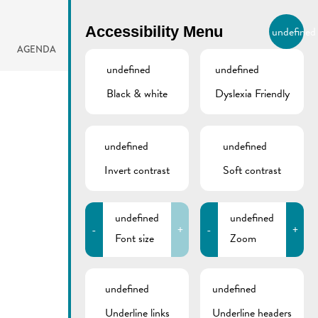
BIERGER.REMICH.LU
Accessibility Menu
undefined
EN
AGENDA
undefined
undefined
Black & white
Dyslexia Friendly
undefined
undefined
Invert contrast
Soft contrast
undefined
undefined
-
+
-
+
Font size
Zoom
undefined
undefined
Underline links
Underline headers