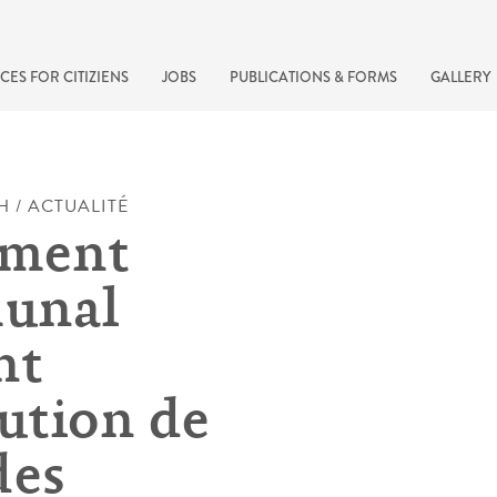
CES FOR CITIZIENS
JOBS
PUBLICATIONS & FORMS
GALLERY
H / ACTUALITÉ
ement
unal
nt
bution de
recherche rapide
des