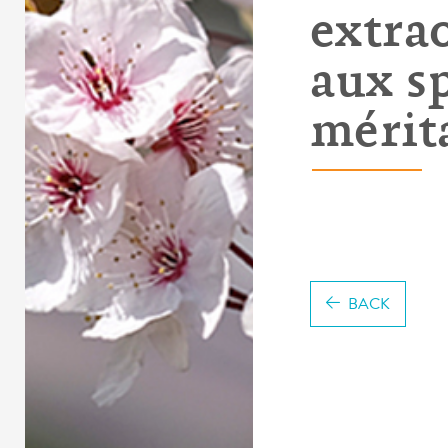
extra
aux sp
mérit
BACK