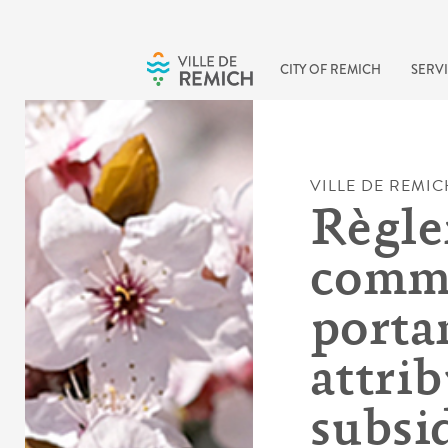
Skip to main content
CITY OF REMICH
SERVI
VILLE DE REMIC
Règl
comm
porta
attri
subsi