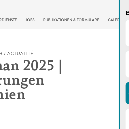
B
RDIENSTE
JOBS
PUBLIKATIONEN & FORMULARE
GALERIE
H / ACTUALITÉ
an 2025 |
rungen
nien
automatisierte Suchma