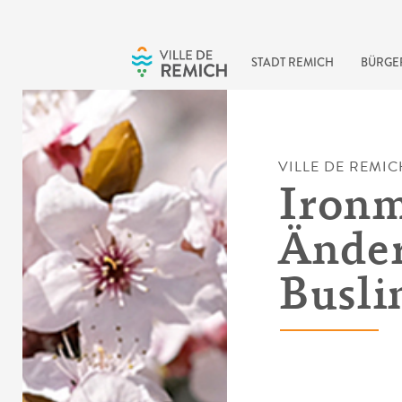
Skip to main content
STADT REMICH
BÜRGE
VILLE DE REMIC
Ironm
Ände
Busli