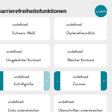
BIERGER.REMICH.LU
arrierefreiheitsfunktionen
undefined
DE
AGENDA
undefined
undefined
Schwarz-Weiß
Dyslexiefreundlich
undefined
undefined
Umgekehrter Kontrast
Weicher Kontrast
undefined
undefined
-
+
-
+
Schriftgröße
Zoomen
schine
undefined
undefined
Links unterstreichen
Überschriften unterstreichen