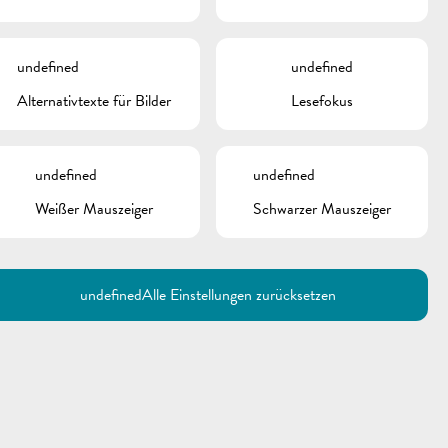
undefined
undefined
Alternativtexte für Bilder
Lesefokus
undefined
undefined
Weißer Mauszeiger
Schwarzer Mauszeiger
Utilisez la recherche pour
retrouver les réponses à toutes
vos questions.
Comme par exemple des contacts, des
informations ou de documents.
undefined
Alle Einstellungen zurücksetzen