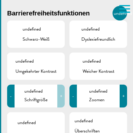
Skip to main content
Barrierefreiheitsfunktionen
undefined
DE
BIERGER.REMICH.LU
undefined
undefined
Schwarz-Weiß
Dyslexiefreundlich
Utilisez la recherche pour
retrouver les réponses à toutes
VILLE DE REMICH / ACTUALITÉ
vos questions.
Comme par exemple des contacts, des
undefined
undefined
Presentation
informations ou de documents.
Umgekehrter Kontrast
Weicher Kontrast
nationaler
Mobilitätsplan
undefined
undefined
-
+
-
+
Schriftgröße
Zoomen
undefined
undefined
Überschriften
ZURÜCK