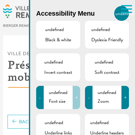
Skip to main content
Accessibility Menu
undefined
EN
BIERGER.REMICH.LU
undefined
undefined
Black & white
Dyslexia Friendly
Utilisez la recherche pour
retrouver les réponses à toutes
VILLE DE REMICH / ACTUALITÉ
vos questions.
Comme par exemple des contacts, des
undefined
undefined
Présentation plan de
informations ou de documents.
Invert contrast
Soft contrast
mobilité nationale
undefined
undefined
-
+
-
+
Font size
Zoom
BACK
undefined
undefined
Underline links
Underline headers