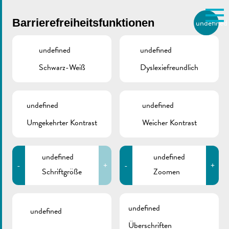
Skip to main content
Barrierefreiheitsfunktionen
undefined
DE
BIERGER.REMICH.LU
undefined
undefined
Schwarz-Weiß
Dyslexiefreundlich
Utilisez la recherche pour
retrouver les réponses à toutes
VILLE DE REMICH / ACTUALITÉ
vos questions.
Comme par exemple des contacts, des
undefined
undefined
RGTR, Bushaltestelle
informations ou de documents.
Umgekehrter Kontrast
Weicher Kontrast
Maatebierg (13. &
14.11)
undefined
undefined
-
+
-
+
Schriftgröße
Zoomen
undefined
undefined
Überschriften
ZURÜCK