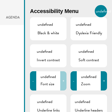
BIERGER.REMICH.LU
Accessibility Menu
undefined
EN
AGENDA
undefined
undefined
Black & white
Dyslexia Friendly
undefined
undefined
Invert contrast
Soft contrast
undefined
undefined
-
+
-
+
Font size
Zoom
undefined
undefined
Underline links
Underline headers