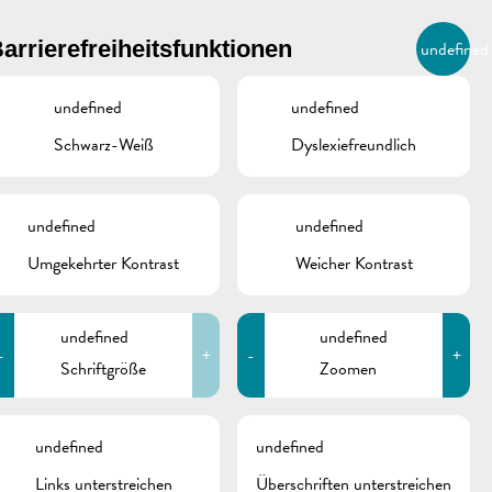
BIERGER.REMICH.LU
arrierefreiheitsfunktionen
undefined
DE
AGENDA
undefined
undefined
Schwarz-Weiß
Dyslexiefreundlich
undefined
undefined
Umgekehrter Kontrast
Weicher Kontrast
undefined
undefined
-
+
-
+
Schriftgröße
Zoomen
schine
undefined
undefined
Links unterstreichen
Überschriften unterstreichen