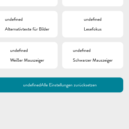
undefined
undefined
Alternativtexte für Bilder
Lesefokus
undefined
undefined
Weißer Mauszeiger
Schwarzer Mauszeiger
Utilisez la recherche pour
retrouver les réponses à toutes
vos questions.
Comme par exemple des contacts, des
informations ou de documents.
undefined
Alle Einstellungen zurücksetzen