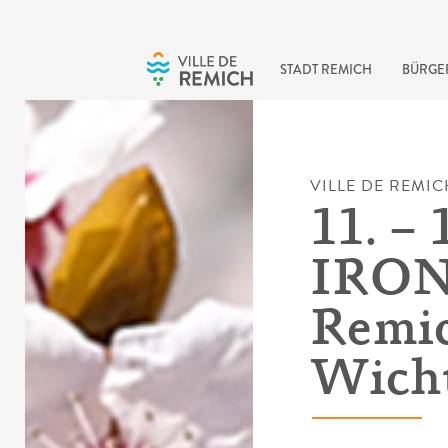
Skip to main content
STADT REMICH
BÜRGE
VILLE DE REMIC
11. – 
IRON
Remic
Wicht