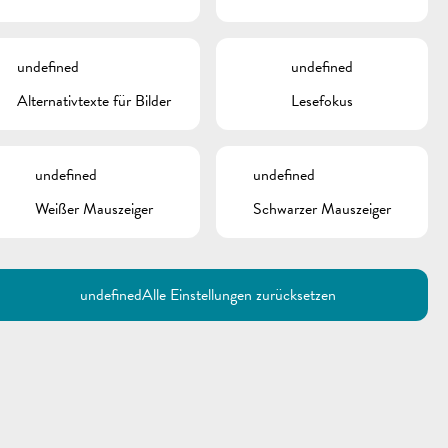
Ironman 2025 |
Schwimmstrecke
undefined
undefined
Ironman 2025 | Radstrecke
Alternativtexte für Bilder
Lesefokus
Ironman 2025 |
Verkehrsordnung
undefined
undefined
Ironman 2025 | Flyer
Weißer Mauszeiger
Schwarzer Mauszeiger
INKS
undefined
Alle Einstellungen zurücksetzen
Ironman 70.3 Luxembourg