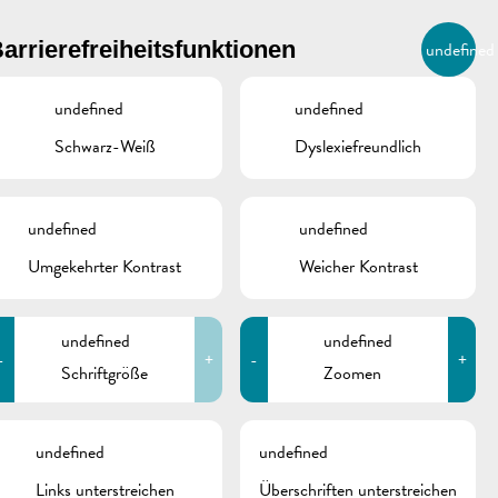
BIERGER.REMICH.LU
arrierefreiheitsfunktionen
undefined
DE
AGENDA
undefined
undefined
Schwarz-Weiß
Dyslexiefreundlich
OKUMENTE
undefined
undefined
Umgekehrter Kontrast
Weicher Kontrast
Ironman 2025 |
Änderungen Buslinien
Ironman 2025 | Plan
undefined
undefined
-
+
-
+
course à pied
Schriftgröße
Zoomen
Ironman 2025 | Fahrplan
schine
Pendelbus Remich
undefined
undefined
Ironman 2025 | Plan
Links unterstreichen
Überschriften unterstreichen
Verkehr