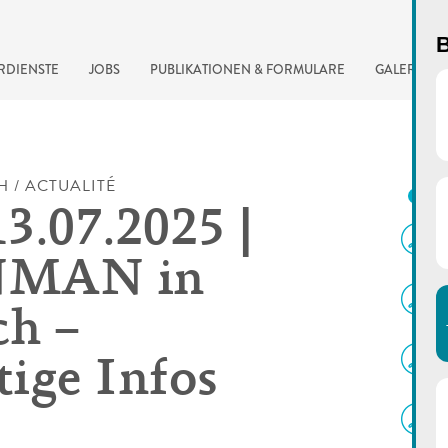
B
RDIENSTE
JOBS
PUBLIKATIONEN & FORMULARE
GALERIE
H / ACTUALITÉ
D
13.07.2025 |
MAN in
h –
ige Infos
automatisierte Suchma