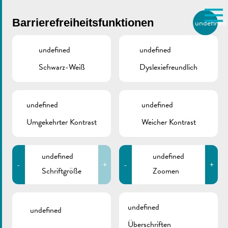
Skip to main content
Barrierefreiheitsfunktionen
undefined
DE
BIERGER.REMICH.LU
undefined
undefined
Schwarz-Weiß
Dyslexiefreundlich
Utilisez la recherche pour
retrouver les réponses à toutes
vos questions.
Comme par exemple des contacts, des
undefined
undefined
2026_04 | De Buet
informations ou de documents.
Umgekehrter Kontrast
Weicher Kontrast
(Juli-August)
undefined
undefined
-
+
-
+
Schriftgröße
Zoomen
Juni 30, 2026
undefined
2026_03 | De Buet
undefined
Überschriften