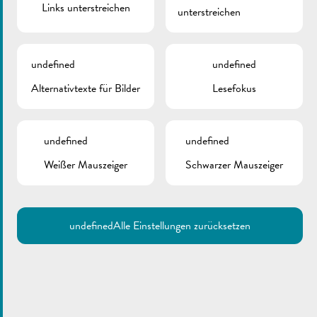
Links unterstreichen
(Mai-Juni)
unterstreichen
April 29, 2026
undefined
undefined
Alternativtexte für Bilder
Lesefokus
De Buet März-April
undefined
undefined
2026 ist online!
Weißer Mauszeiger
Schwarzer Mauszeiger
Februar 28, 2026
undefined
Alle Einstellungen zurücksetzen