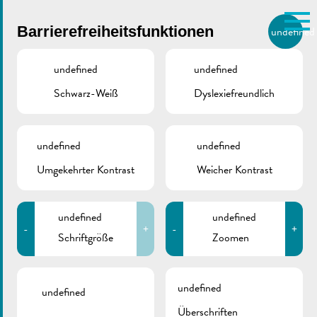
Skip to main content
Barrierefreiheitsfunktionen
undefined
DE
BIERGER.REMICH.LU
undefined
undefined
Schwarz-Weiß
Dyslexiefreundlich
Utilisez la recherche pour
retrouver les réponses à toutes
vos questions.
Comme par exemple des contacts, des
undefined
undefined
Unser neuer
informations ou de documents.
Umgekehrter Kontrast
Weicher Kontrast
Abfallratgeber ist da!
undefined
undefined
-
+
-
+
Schriftgröße
Zoomen
März 26, 2026
undefined
undefined
Überschriften