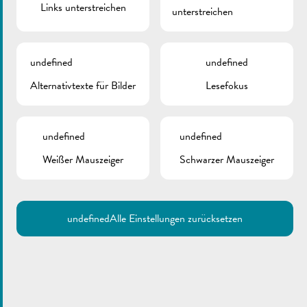
Links unterstreichen
unterstreichen
Inhaber einer Zugangskarte sind.
Feuerwehr- und
undefined
undefined
Alternativtexte für Bilder
Lesefokus
Rettungszentrale
undefined
undefined
Juli 20, 2017
Weißer Mauszeiger
Schwarzer Mauszeiger
Betreuungstruktur
undefined
Alle Einstellungen zurücksetzen
Zyklus 1
Juli 20, 2017