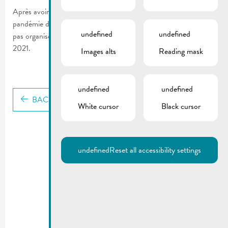
Après avoir suivi les dernières évolutions et actualités de la
pandémie due au covid, le Flou- a Sammlerclub a décidé de ne
undefined
undefined
pas organiser et d’annuler les marchés aux puces de la saison
2021.
Images alts
Reading mask
undefined
undefined
BACK
White cursor
Black cursor
undefined
Reset all accessibility settings