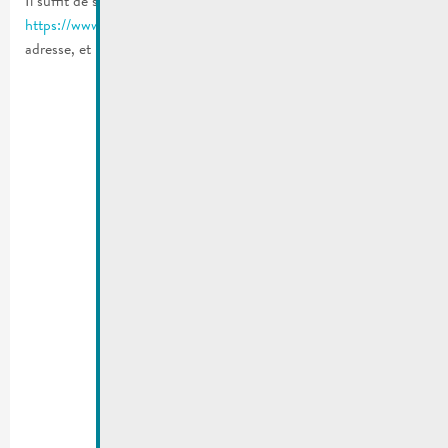
Il suffit de souscrire au service via le site web
https://www.sms2citizen.lu
en indiquant votre commune,
adresse, et numéros de vos téléphones mobiles.