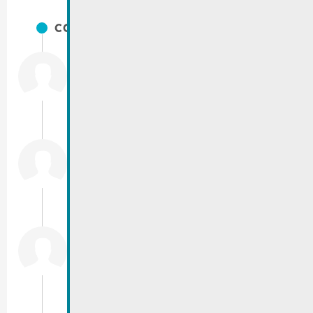
CONTACTS
Diederich
Cathy
Secretariat
T.:
(+352) 23 692 - 260
cathy.diederich@remich.lu
Schmit
Christine
Secrétaire communale
T.:
(+352) 23 69 2-240
christine.schmit@remich.lu
Gilbert-Gorges
Yves
Secrétariat
T.:
(+352) 23 69 2-212
yves.gorges@remich.lu