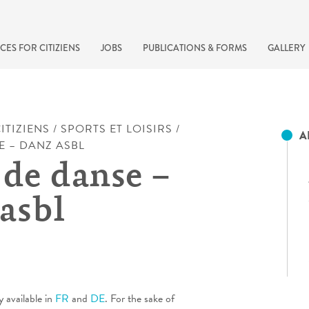
CES FOR CITIZIENS
JOBS
PUBLICATIONS & FORMS
GALLERY
ITIZIENS
/
SPORTS ET LOISIRS
/
A
E – DANZ ASBL
 de danse –
asbl
recherche rapide
y available in
FR
and
DE
. For the sake of