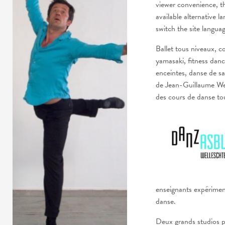
viewer convenience, t
available alternative l
switch the site langua
Ballet tous niveaux, c
yamasaki, fitness danc
enceintes, danse de sa
de Jean-Guillaume W
des cours de danse tou
enseignants expériment
danse.
Deux grands studios p