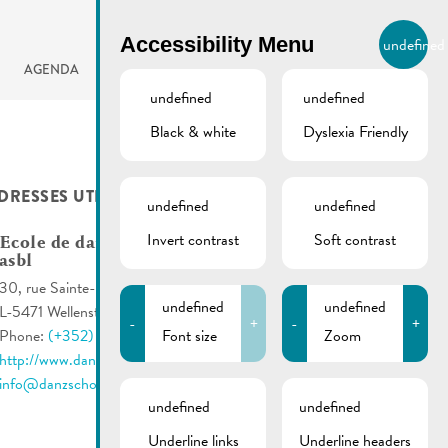
BIERGER.REMICH.LU
Accessibility Menu
undefined
EN
AGENDA
undefined
undefined
Black & white
Dyslexia Friendly
DRESSES UTILES
undefined
undefined
Invert contrast
Soft contrast
Ecole de danse – Danz
asbl
30, rue Sainte-Anne
undefined
undefined
L-5471 Wellenstein
-
+
-
+
Font size
Zoom
Phone:
(+352) 621 28 12 33
http://www.danzschoul.lu
info@danzschoul.lu
undefined
undefined
Underline links
Underline headers