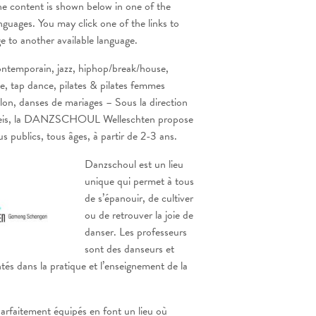
he content is shown below in one of the
anguages. You may click one of the links to
ge to another available language.
ontemporain, jazz, hiphop/break/house,
e, tap dance, pilates & pilates femmes
lon, danses de mariages – Sous la direction
eis, la DANZSCHOUL Welleschten propose
s publics, tous âges, à partir de 2-3 ans.
Danzschoul est un lieu
unique qui permet à tous
de s’épanouir, de cultiver
ou de retrouver la joie de
danser. Les professeurs
sont des danseurs et
és dans la pratique et l’enseignement de la
arfaitement équipés en font un lieu où