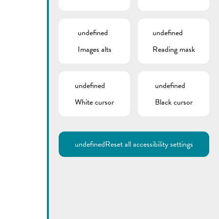
undefined
undefined
Images alts
Reading mask
undefined
undefined
White cursor
Black cursor
undefined
Reset all accessibility settings
Utilisez la recherche pour
retrouver les réponses à toutes
vos questions.
Comme par exemple des contacts, des
informations ou de documents.