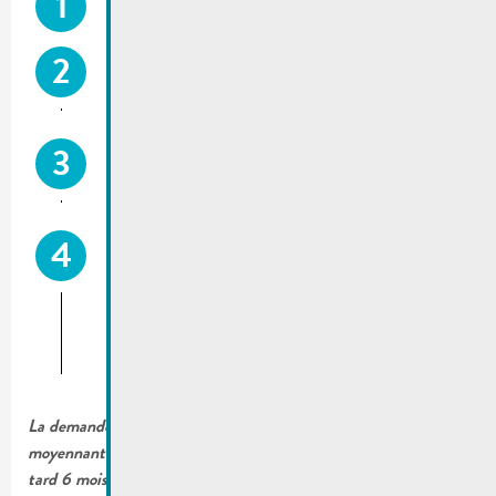
Être âgés au moins de 10 ans
Être domiciliés sur le territoire de la Ville de Remich
le jour de l’achat
Ne pas avoir bénéficié de la présente subvention au
cours des 5 dernières années
Ne pas avoir bénéficié, au cours des 5 dernières
années, d’une prime, subvention, allocation ou
généralement d’aide, sous quelque dénomination
que ce soit, concernant la même matière et allouée
par une autre commune ou collectivité territoriale
La demande doit être envoyée à l’administration communale
moyennant le formulaire mis à disposition par celle-ci au plus
tard 6 mois après la date indiquée sur la facture qui prouve