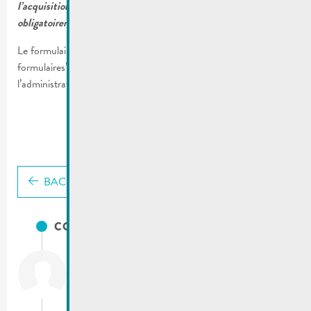
l’acquisition du cycle. Copie de cette facture est à joindre
obligatoirement à la demande.
Le formulaire est téléchargeable sous la rubrique “Publications >
formulaires” ou pourra être demandé à la réception de
l’administration communale de la Ville de Remich.
BACK
CONTACTS
City of Remich
T.:
(+352) 23 69 2-1
Fax: (+352) 23 69 2-227
info@remich.lu