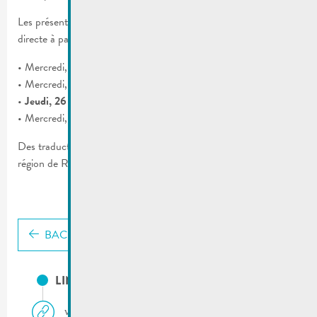
Les présentations auront lieu aux dates suivantes, diffusion
directe à partir de 19h00:
• Mercredi, 18 novembre 2020 | Région d’Ettelbruck
• Mercredi, 25 novembre 2020 | Région de Wiltz
•
Jeudi, 26 novembre 2020 | Région de Remich
• Mercredi, 09 décembre 2020 | Région de Hesperange
Des traductions vers le français seront assurées, sauf pour la
région de Remich (vers l’allemand).
BACK
LINKS
www.transports.lu