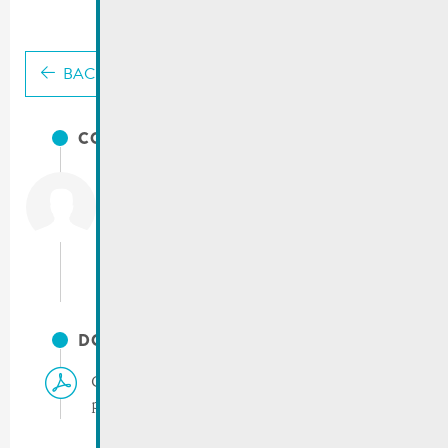
BACK
CONTACTS
City of Remich
T.:
(+352) 23 69 2-1
Fax: (+352) 23 69 2-227
info@remich.lu
DOCUMENTS
Chantier | Réaménagement rue Wenkel –
phase 2