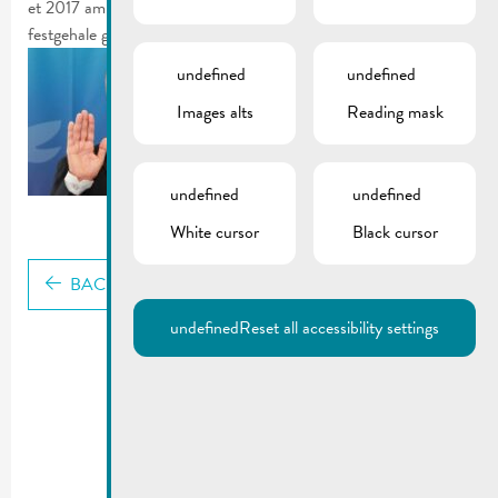
et 2017 am Koalitiounsaccord tëschent der DP an der CSV
festgehale gouf.
undefined
undefined
Images alts
Reading mask
undefined
undefined
White cursor
Black cursor
BACK
undefined
Reset all accessibility settings