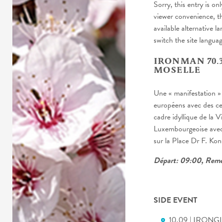
Sorry, this entry is onl
viewer convenience, t
available alternative l
switch the site langua
IRONMAN 70.
MOSELLE
Une « manifestation » 
européens avec des ce
cadre idyllique de la V
Luxembourgeoise avec
sur la Place Dr F. Kon
Départ: 09:00, Remer
SIDE EVENT
10.09 | IRONGIR