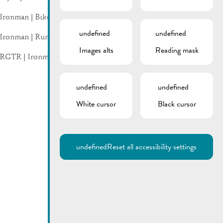
Ironman | Bike
undefined
undefined
Ironman | Run
Images alts
Reading mask
RGTR | Ironman 2021
undefined
undefined
White cursor
Black cursor
undefined
Reset all accessibility settings