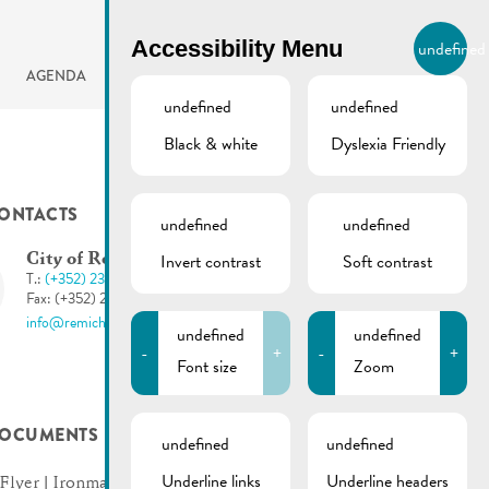
BIERGER.REMICH.LU
Accessibility Menu
undefined
EN
AGENDA
undefined
undefined
Black & white
Dyslexia Friendly
ONTACTS
undefined
undefined
Invert contrast
Soft contrast
City of Remich
T.:
(+352) 23 69 2-1
Fax: (+352) 23 69 2-227
info@remich.lu
undefined
undefined
-
+
-
+
Font size
Zoom
OCUMENTS
undefined
undefined
Underline links
Underline headers
Flyer | Ironman 2021