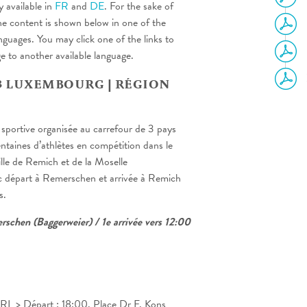
y available in
FR
and
DE
. For the sake of
he content is shown below in one of the
anguages. You may click one of the links to
ge to another available language.
3 LUXEMBOURG | RÉGION
sportive organisée au carrefour de 3 pays
ntaines d’athlètes en compétition dans le
ille de Remich et de la Moselle
 départ à Remerschen et arrivée à Remich
s.
schen (Baggerweier) / 1e arrivée vers 12:00
L > Départ : 18:00, Place Dr F. Kons