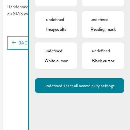
Randonnées, courses et d’autres activités – la nouvelle brochure
du SIAS est disponible en ligne
ici
undefined
undefined
Images alts
Reading mask
BACK
undefined
undefined
White cursor
Black cursor
undefined
Reset all accessibility settings