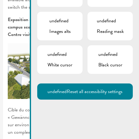
switch the site language to another available language.
Exposition des 4 projets retenus du concours « nouveau
undefined
undefined
campus scolaire Gewännchen » du 26 janvier au 26 février au
Images alts
Reading mask
Centre visit Remich.
undefined
undefined
White cursor
Black cursor
undefined
Reset all accessibility settings
Cible du concours était l’actuel centre scolaire et sportif
« Gewännchen » avec le but d’optimiser le site et d’y assembler
sur environ 14.000 m2 tous les domaines scolaires et de créer
un complexe multifonctionnel :