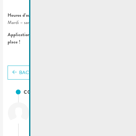
Heures d’ouverture :
Mardi – samedi : 10:00-17:00
Application du régime CovidCheck (2G+). Pas de tests sur
place !
BACK
CONTACTS
City of Remich
T.:
(+352) 23 69 2-1
Fax: (+352) 23 69 2-227
info@remich.lu