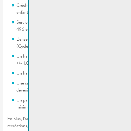
Crèche et structure d’accueil pour le Précoce pour 50
enfants
Services d’accueil du Fondamental (Maison Relais) pour
496 enfants (midi) et 350 enfants (matin et soir)
L’ensemble des fonctions assurant l’Ecole Fondamentale
(Cycles 1 à 4) pour 400 enfants
Un hall sportif (présentant un double terrain de sport) de
2
+/- 1.000m
Un hall de tennis de table comprenant 9 tables
Une salle d’évolution, rattachée à la Crèche (qui pourra
2
devenir une salle des fêtes) d’une surface de 250m
Un parking souterrain dédié (capacité nominale de
minimum 50 emplacements)
En plus, l’arrêt de bus et les aménagements extérieurs (cours de
recréations, jeux éducatifs, bassins, plantations, …) seront