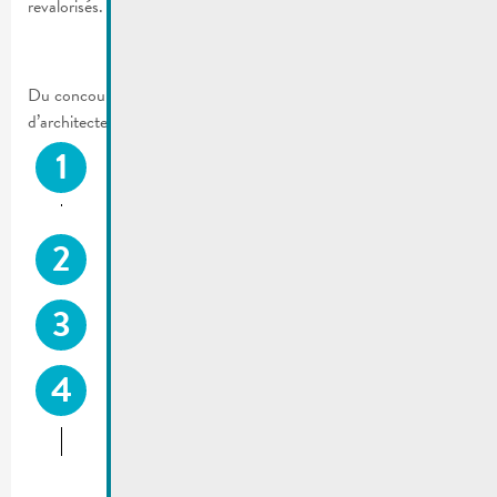
revalorisés.
Du concours, lancé en 2021, les projets de 4 bureaux
d’architectes ont été retenus :
Architecture + Aménagement S.A. (Luxembourg) –
gagnant du concours
Witry & Witry S.A. (Echternach)
Studio Jil Bentz s.à r.l. (Remich)
Bureau d’architectes Teisen & Giesler s.à r.l.
(Luxembourg) et Nicklas architectes s.à
r.l. (Luxembourg)