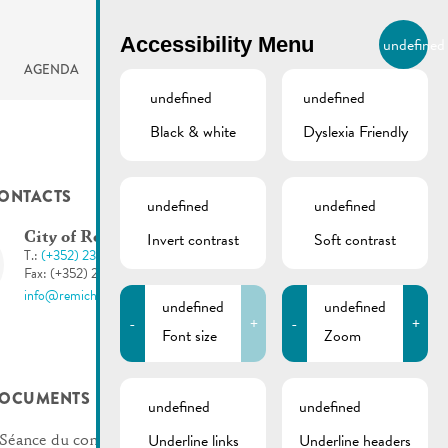
BIERGER.REMICH.LU
Accessibility Menu
undefined
EN
AGENDA
undefined
undefined
Black & white
Dyslexia Friendly
ONTACTS
undefined
undefined
Invert contrast
Soft contrast
City of Remich
T.:
(+352) 23 69 2-1
Fax: (+352) 23 69 2-227
info@remich.lu
undefined
undefined
-
+
-
+
Font size
Zoom
OCUMENTS
undefined
undefined
Underline links
Underline headers
Séance du conseil