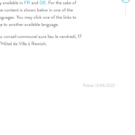
y available in
FR
and
DE
. For the sake of
he content is shown below in one of the
anguages. You may click one of the links to
ge to another available language.
u conseil communal aura lieu le vendredi, 17
’Hôtel de Ville à Remich.
Publié:
13.06.2022