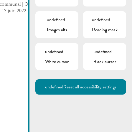
communal | Ordre du jour
: 17 juin 2022
undefined
undefined
Images alts
Reading mask
undefined
undefined
White cursor
Black cursor
Utilisez la recherche pour
retrouver les réponses à toutes
vos questions.
Comme par exemple des contacts, des
informations ou de documents.
undefined
Reset all accessibility settings