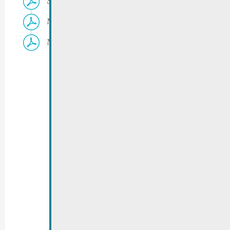
Summer Days | Agenda “juillet” – Flyer
Musel’s Laf 2022 | Flyer
Musel‘s Laf 2022 | RGTR